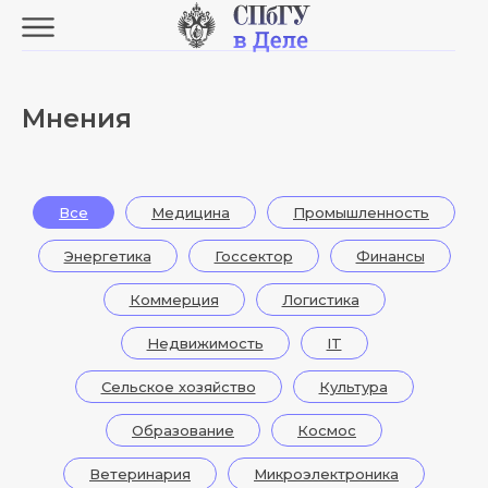
Мнения
Все
Медицина
Промышленность
Энергетика
Госсектор
Финансы
Коммерция
Логистика
Недвижимость
IT
Сельское хозяйство
Культура
Образование
Космос
Ветеринария
Микроэлектроника