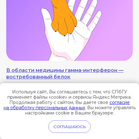
В области медицины гамма-интерферон —
востребованный белок
Экспертное мнение исполняющего обязанности
Используя сайт, Вы соглашаетесь с тем, что СПбГУ
заведующего кафедрой генетики и биотехнологии
применяет файлы «cookie» и сервисы Яндекс.Метрика.
СПбГУ Антона Александровича Нижникова
Продолжая работу с сайтом, Вы даете свое
согласие
на обработку персональных данных
. Вы можете управлять
15.10.2024
ВЕТЕРИНАРИЯ
настройками cookie в Вашем браузере.
СОГЛАШАЮСЬ